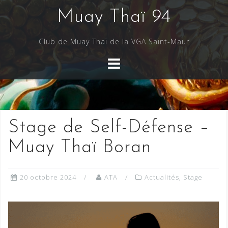
Skip
Muay Thaï 94
to
content
Club de Muay Thaï de la VGA Saint-Maur
Stage de Self-Défense –
Muay Thaï Boran
20 octobre 2024
ATA
Actualités
,
Stage