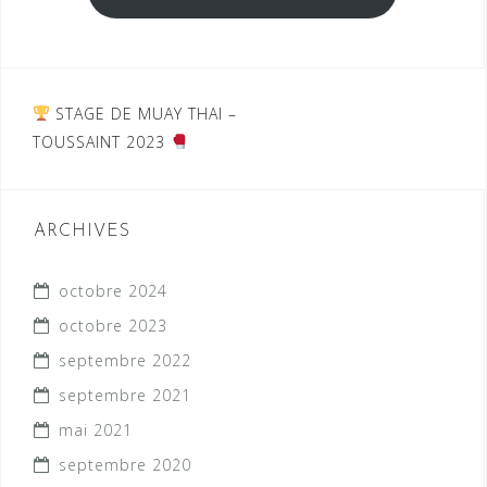
Navigation
STAGE DE MUAY THAI –
TOUSSAINT 2023
de
l’article
ARCHIVES
octobre 2024
octobre 2023
septembre 2022
septembre 2021
mai 2021
septembre 2020