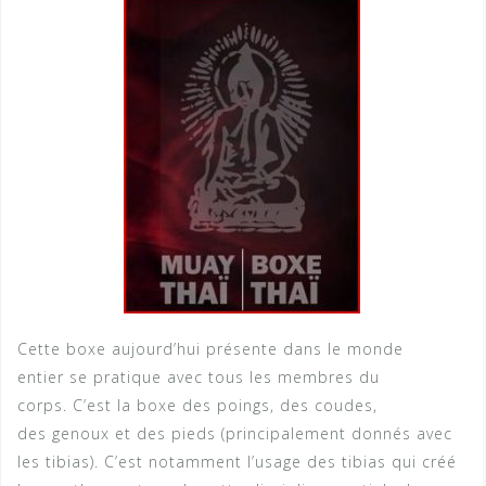
Cette boxe aujourd’hui présente dans le monde
entier se pratique avec tous les membres du
corps. C’est la boxe des poings, des coudes,
des genoux et des pieds (principalement donnés avec
les tibias). C’est notamment l’usage des tibias qui créé