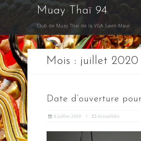
Skip
Muay Thaï 94
to
content
Club de Muay Thaï de la VGA Saint-Maur
Mois :
juillet 2020
Date d’ouverture pour
8 juillet 2020
Actualités