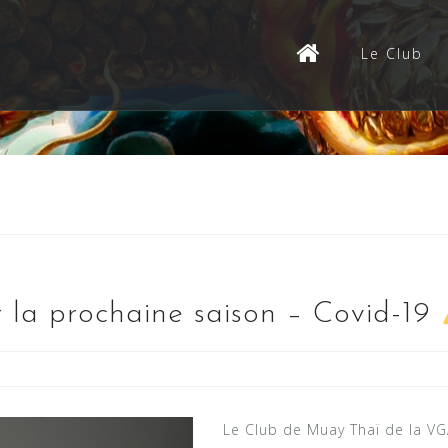
Le Club
 la prochaine saison – Covid-19
Le Club de Muay Thaï de la VG