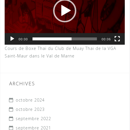
00:00
00:06
Cours de Boxe Thaï du Club de Muay Thai de la VGA
Saint-Maur dans le Val de Marne
ARCHIVES
octobre 2024
octobre 2023
septembre 2022
septembre 2021