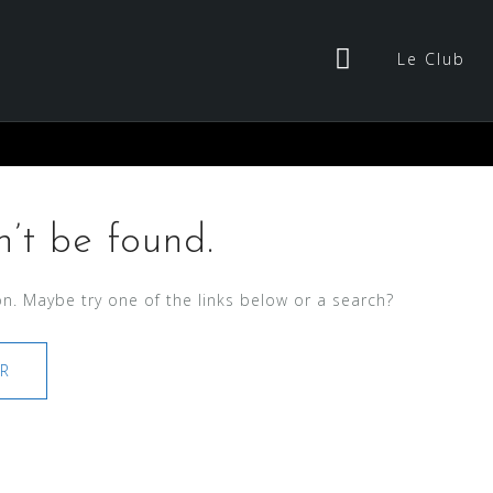
Le Club
’t be found.
ion. Maybe try one of the links below or a search?