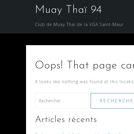
Skip
Muay Thaï 94
to
content
Club de Muay Thaï de la VGA Saint-Maur
Oops! That page can
It looks like nothing was found at this locat
Rechercher :
Articles récents