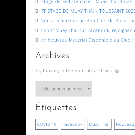
Stage de Self-Défense – Muay Thaï Boran
🏆 STAGE DE MUAY THAI – TOUSSAINT 2023
Vous recherchez un Bon Club de Boxe Thaï
Esprit Muay Thaï sur Facebook, rejoignez-
👉 Nouveau Matériel Disponible au Club !
Archives
Try looking in the monthly archives. 🙂
Archives
Étiquettes
COVID 19
Facebook
Muay Thaï
Nouveaux